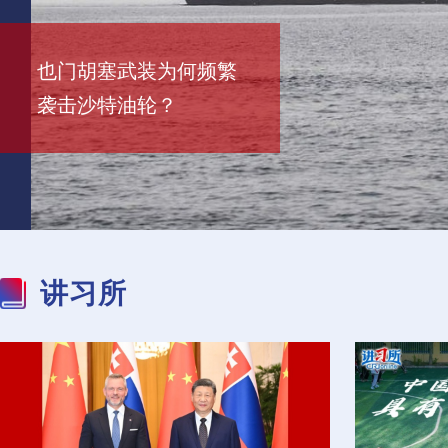
持续推动构建人类命运
白宫和五角大楼忙否认
共同体 为世界注入更多
面对美方无理打压，中
专家：其实水面兵力也
极端高温肆虐 韩国连续
也门胡塞武装为何频繁
正能量
方的五项反制！
缺
五天现高温死亡病例
袭击沙特油轮？
讲习所