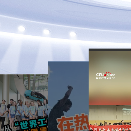
2026-07-13
中国生产线为何成国
2026-07-16
际游客打卡地？
300余款AI新品首发，
上海这场盛会藏着中
近日，“我国工业旅游市场
国科技底气
规模将在2029年突破3000
亿元”登上热搜。过去“闲人
2026世界人工智能大会暨
免进”的生产车间变身文旅
人工智能全球治理高级别会
议将于7月17日至20日在上
新宠，硬核的智能生产线不