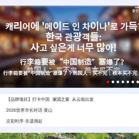
【中韩之窗】从麻辣小龙虾到奶茶 看韩国年轻人的“中国味”新
日常！
【品牌项目】
打卡中国
澜湄之窗
从云南出发
2026世界市长对话·黄山
京彩时序·非遗潮起
2026世界互联网大会亚太峰会