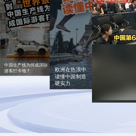
海举办，本次大会展览总面
仅打破海外对中国制造的刻
积首次突破10万平方米，超
板印象，更让“逛厂看线”成
300款产品将实现全球首
为世界读懂中国式现代化的
发。借助此次大会，中国会
继续和各国加强交流合作，
鲜活窗口。
一起营造开放包容、互利共
赢的发展环境，让人工智能
惠及所有人、造福全人类。
上海这场盛会藏着中国科技底气
中国生产线为何成国际
欧洲在热浪中
游客打卡地？
读懂中国制造
硬实力